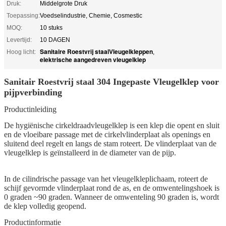
Druk:
Middelgrote Druk
Toepassing:
Voedselindustrie, Chemie, Cosmestic
MOQ:
10 stuks
Levertijd:
10 DAGEN
Sanitaire Roestvrij staalVleugelkleppen
Hoog licht:
,
elektrische aangedreven vleugelklep
Sanitair Roestvrij staal 304 Ingepaste Vleugelklep voor
pijpverbinding
Productinleiding
De hygiënische cirkeldraadvleugelklep is een klep die opent en sluit
en de vloeibare passage met de cirkelvlinderplaat als openings en
sluitend deel regelt en langs de stam roteert. De vlinderplaat van de
vleugelklep is geïnstalleerd in de diameter van de pijp.
In de cilindrische passage van het vleugelkleplichaam, roteert de
schijf gevormde vlinderplaat rond de as, en de omwentelingshoek is
0 graden ~90 graden. Wanneer de omwenteling 90 graden is, wordt
de klep volledig geopend.
Productinformatie