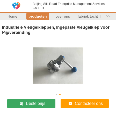
Beijing Silk Road Enterprise Management Services
Co.,LTD
Home
producten
over ons
fabriek tocht
>>
Industriële Vleugelkleppen, Ingepaste Vleugelklep voor
Pijpverbinding
Beste prijs
Contacteer ons