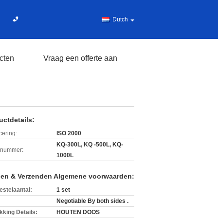
Dutch
cten
Vraag een offerte aan
uctdetails:
icering:
ISO 2000
KQ-300L, KQ -500L, KQ-
lnummer:
1000L
len & Verzenden Algemene voorwaarden:
estelaantal:
1 set
Negotiable By both sides .
kking Details:
HOUTEN DOOS