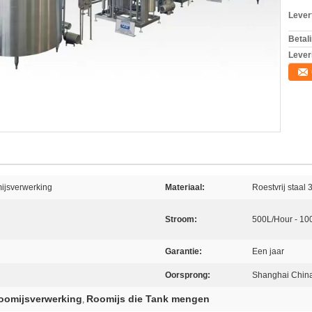
Levert
Betal
Lever
mijsverwerking
Materiaal:
Roestvrij staal
Stroom:
500L/Hour - 10
Garantie:
Een jaar
Oorsprong:
Shanghai Chin
oomijsverwerking
Roomijs die Tank mengen
,