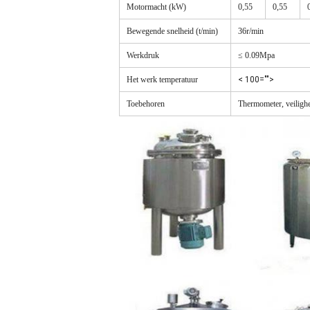
Motormacht (kW)
0,55
0,55
Bewegende snelheid (t/min)
36r/min
Werkdruk
≤ 0.09Mpa
Het werk temperatuur
< 100="">
Toebehoren
Thermometer, veiligh