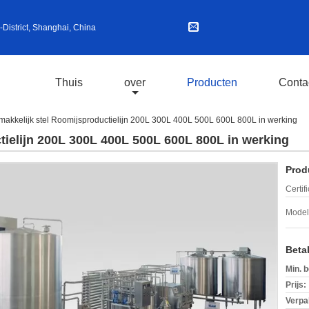
istrict, Shanghai, China
Thuis
over
Producten
Conta
akkelijk stel Roomijsproductielijn 200L 300L 400L 500L 600L 800L in werking
tielijn 200L 300L 400L 500L 600L 800L in werking
Prod
Certif
Mode
Beta
Min. b
Prijs:
Verpa