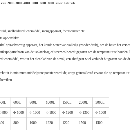
n van 200L 300L 400L 500L 600L 800L voor Fabriek
orhuid, snelheidsreductiemiddel, mengapparaat, thermometer etc.
te oppervlakte.
cirkel spiraalvormig apparaat, het koude water van volledig (zonder druk), om de beste het verw
gebruikspolyurethaan van de isolatielaag of steenwol wordt gegoten om de temperatuur te houden, be
eductiemiddel, vast in het dienblad van de straal, een shaftgear wiel verbindt buigzaam aan de 
cht uit in minimum middelgrote positie wordt de, zorgt geïnstalleerd ervoor die op temperatuur z
 bereiken.
500L
600L
800L
1000L
1500L
2000L
3000L
Φ 900
Φ 1000
Φ 1000
Φ 1000
Φ 1200
Φ 1300
Φ 1600
800
800
1000
1220
1220
1500
1500