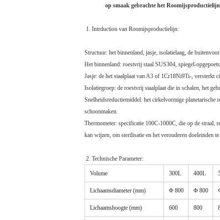
op smaak gebrachte het Roomijsproductielij
1. Intrduction van Roomijsproductielijn:
Structuur: het binnenland, jasje, isolatielaag, de buitenvo
Het binnenland: roestvrij staal SUS304, spiegel-opgepoets
Jasje: de het staalplaat van A3 of 1Cr18Ni9Ti-, versterkt 
Isolatiegroep: de roestvrij staalplaat die in schalen, het 
Snelheidsreductiemiddel: het cirkelvormige planetarische r
schoonmaken.
Thermometer: specificatie 100C-1000C, die op de straal, re
kan wijzen, om sterilisatie en het verouderen doeleinden te
2. Technische Parameter:
Volume
300L
400L
Lichaamsdiameter (mm)
Φ 800
Φ 800
Lichaamshoogte (mm)
600
800