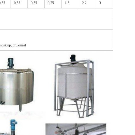
0,55
0,55
0,55
0,75
1.5
2.2
3
eidsklep, drukmaat