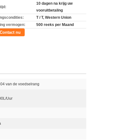
10 dagen na krijg uw
ijd:
vooruitbetaling
ingscondities:
T / T, Western Union
ing vermogen:
500 reeks per Maand
Contact nu
 304 van de voedselrang
00L/Uur
a