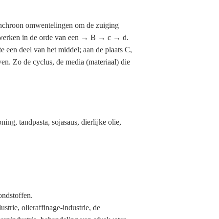
synchroon omwentelingen om de zuiging
n werken in de orde van een → B → c → d.
e een deel van het middel; aan de plaats C,
en. Zo de cyclus, de media (materiaal) die
ng, tandpasta, sojasaus, dierlijke olie,
ondstoffen.
strie, olieraffinage-industrie, de