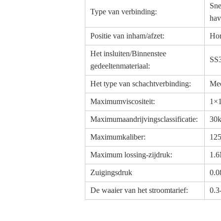
Sne
Type van verbinding:
hav
Positie van inham/afzet:
Hor
Het insluiten/Binnenstee
SS
gedeeltenmateriaal:
Het type van schachtverbinding:
Mec
Maximumviscositeit:
1×1
Maximumaandrijvingsclassificatie:
30
Maximumkaliber:
125
Maximum lossing-zijdruk:
1.6
Zuigingsdruk
0.0
De waaier van het stroomtarief:
0.3