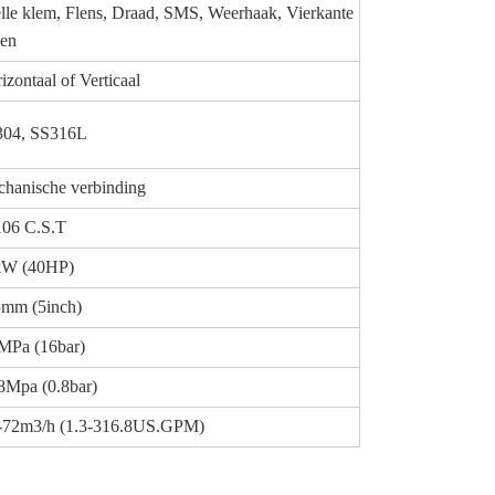
lle klem, Flens, Draad, SMS, Weerhaak, Vierkante
en
izontaal of Verticaal
304, SS316L
hanische verbinding
06 C.S.T
kW (40HP)
mm (5inch)
MPa (16bar)
8Mpa (0.8bar)
-72m3/h (1.3-316.8US.GPM)