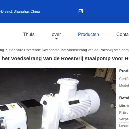
istrict, Shanghai, China
Thuis
over
Producten
Conta
ang
Sanitaire Roterende Kwabpomp, het Voedselrang van de Roestvrij staalpom
het Voedselrang van de Roestvrij staalpomp voor 
Prod
Certif
Mode
Beta
Min. b
Prijs:
Verpa
Levert