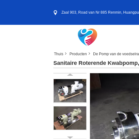
Zaal 903, Road van Nr 885 Renmin, Huangpu-D
Thuis
Producten
De Pomp van de voedselr
Sanitaire Roterende Kwabpomp, 