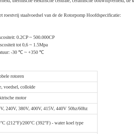
heid, thermische elektrische centrale, ceramische bouwnijverheid, de k
 roestvrij staalvoedsel van de de Rotorpomp Hoofdspecificatie:
iscositeit: 0.2CP ~ 500.000CP
scositeit tot 0,6 ~ 1.5Mpa
ratuur: -30 ℃ ~ +350 ℃
bele rotoren
e, voedsel, colloïde
ktrische motor
V, 240V, 380V, 400V, 415V, 440V 50hz/60hz
°C (212°F)/200°C (392°F) - water koel type