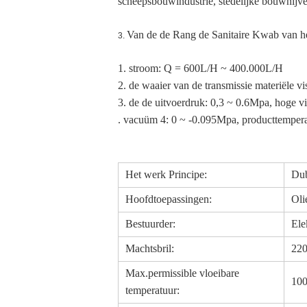
scheepsbouwindustrie, stedelijke bouwnijver
Van de de Rang de Sanitaire Kwab van het
3.
1. stroom: Q = 600L/H ~ 400.000L/H
2. de waaier van de transmissie materiële v
3. de de uitvoerdruk: 0,3 ~ 0.6Mpa, hoge vi
. vacuüm 4: 0 ~ -0.095Mpa, producttempe
Het werk Principe:
Dub
Hoofdtoepassingen:
Oli
Bestuurder:
Ele
Machtsbril:
220
Max.permissible vloeibare
100
temperatuur: