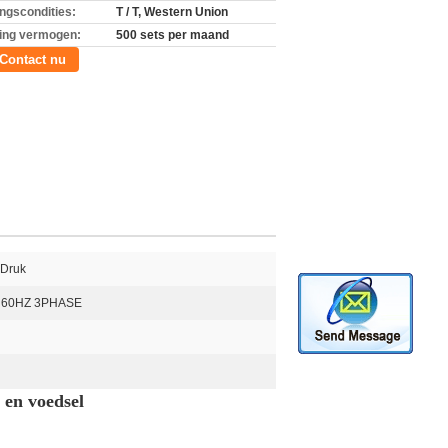
ingscondities:
T / T, Western Union
ing vermogen:
500 sets per maand
Contact nu
 Druk
 60HZ 3PHASE
 en voedsel