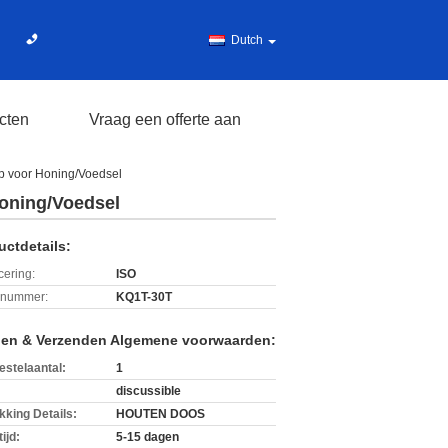
Dutch
cten
Vraag een offerte aan
p voor Honing/Voedsel
Honing/Voedsel
uctdetails:
icering:
ISO
lnummer:
KQ1T-30T
len & Verzenden Algemene voorwaarden:
estelaantal:
1
discussible
kking Details:
HOUTEN DOOS
ijd:
5-15 dagen