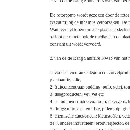
Van de de Rang Sanitaire Kwab van het r
1.
De rotorpomp wordt gezogen door de rotor 
(vacuüm) bij de inham te veroorzaken. De 
Wanneer het lopen om a te plaatsen, slechts
a-sloot de ruimte ook de media; aan de plaa
constant uit wordt vervoerd.
Van de de Rang Sanitaire Kwab van het r
2.
1. voedsel en drankcategorieën: zuivelproduc
plantaardige olie,
2. fruitconcentraat: pudding, pulp, gelei, to
3. deegproducten: vet, vet etc.
4. schoonheidsmiddelen: room, detergens, ha
5. drugs: uittreksel, emulsie, pillenpulp, gl
6. chemische categorieën: kleurstoffen, ve
de 7. andere industrieën: brouwerjsector, de 