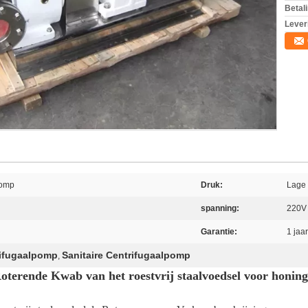
Betal
Lever
pomp
Druk:
Lage
spanning:
220V
Garantie:
1 jaar
rifugaalpomp
Sanitaire Centrifugaalpomp
,
oterende Kwab van het roestvrij staalvoedsel voor honing