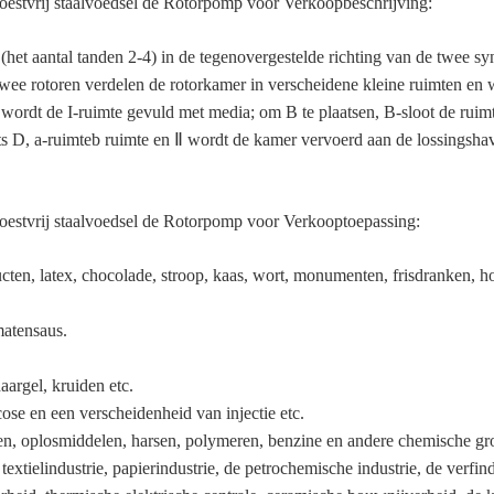
oestvrij staalvoedsel de Rotorpomp voor Verkoopbeschrijving:
(het aantal tanden 2-4) in de tegenovergestelde richting van de twee 
twee rotoren verdelen de rotorkamer in verscheidene kleine ruimten e
 wordt de I-ruimte gevuld met media; om B te plaatsen, B-sloot de ruimt
ts D, a-ruimteb ruimte en Ⅱ wordt de kamer vervoerd aan de lossingshav
oestvrij staalvoedsel de Rotorpomp voor Verkooptoepassing:
ten, latex, chocolade, stroop, kaas, wort, monumenten, frisdranken, honi
matensaus.
argel, kruiden etc.
ucose en een verscheidenheid van injectie etc.
tten, oplosmiddelen, harsen, polymeren, benzine en andere chemische gr
textielindustrie, papierindustrie, de petrochemische industrie, de verfindu