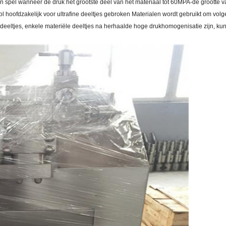
of in spel wanneer de druk het grootste deel van het materiaal tot 60MPA-de grootte
ol hoofdzakelijk voor ultrafine deeltjes gebroken Materialen wordt gebruikt om vo
eeltjes, enkele materiële deeltjes na herhaalde hoge drukhomogenisatie zijn, k