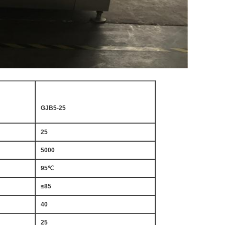
GJB5-25
25
5000
95℃
≤85
40
25