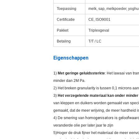
Toepassing
melk, sap, melkpoeder, yoghur
Certificatie
CE, ISO9001
Pakket
Triplexgeval
Betaling
T/T / LC
Eigenschappen
1)
Met geringe geluidssterkte
: Het lawaai van tra
minder dan 2M Pa.
2)
Het breken granularity is tussen 0,1 microns aa
3)
Het verzegelende materiaal kan onder minder
van kleppen en duikers worden gemaakt van speciaa
gemaakt, dat de meer wrijving, de meer hardheid is
4)
De smering van
homogenisators
is geloofwaard
veranderde olie per later jaar te zijn
5)Hoger de druk fijner het materiaal de meer eenv