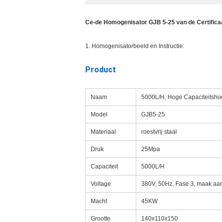
Ce-de Homogenisator GJB 5-25 van de Certifica
1. Homogenisatorbeeld en Instructie:
Product
Naam
5000L/H, Hoge Capaciteitsho
Model
GJB5-25
Materiaal
roestvrij staal
Druk
25Mpa
Capaciteit
5000L/H
Voltage
380V, 50Hz, Fase 3, maak aa
Macht
45KW
Grootte
140x110x150