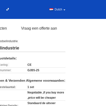
Dutch
cten
Vraag een offerte aan
dselindustrie
industrie
uctdetails:
icering:
CE
lnummer:
GJB5-25
len & Verzenden Algemene voorwaarden:
estelaantal:
1 set
Negotiable ,if you buy more
,price will be cheaper
Standaard de uitvoer
kking Details: