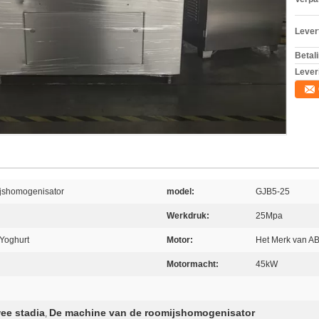
Levert
Betal
Lever
jshomogenisator
model:
GJB5-25
Werkdruk:
25Mpa
 Yoghurt
Motor:
Het Merk van A
Motormacht:
45kW
ee stadia
De machine van de roomijshomogenisator
,