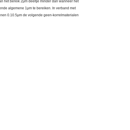
 van het bereik 2μm deeltje minder dan wanneer het
lgende algemene 1μm te bereiken. In verband met
unnen 0.10.5μm de volgende geen-korrelmaterialen