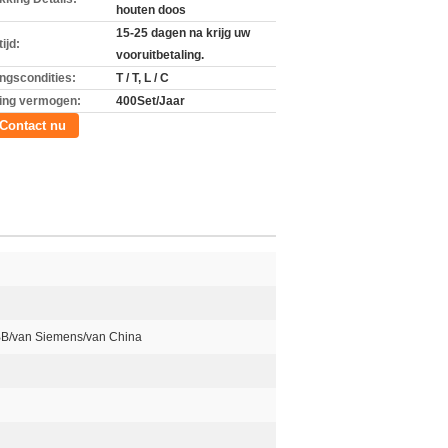
houten doos
15-25 dagen na krijg uw
ijd:
vooruitbetaling.
ingscondities:
T / T, L / C
ing vermogen:
400Set/Jaar
Contact nu
BB/van Siemens/van China