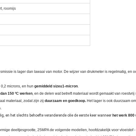
t, roomijs
nsmissie is lager dan lawaai van motor. De wijzer van drukmeter is regelmatig, en
n 0,2 microns, en hun
gemiddeld size≤1-micron
.
 dan 150
ºC
werken
, en de delen wat betreft materiaal wordt gemaakt van roestvrij 
l materiaal, zodat zijn zij
duurzaam en goedkoop.
Het lager is ook duurzaam omd
.
ig, en het slechts behoefte veranderende olie de eerste keer wanneer
het werk 800 
ormige deeltjesgrootte, 25MPA de volgende modellen, hoofdzakelijk voor vloeistof