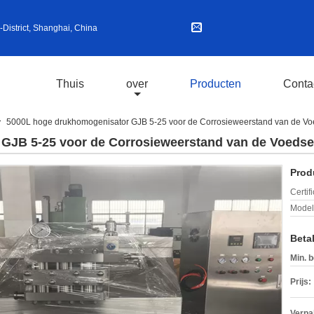
istrict, Shanghai, China
Thuis
over
Producten
Conta
5000L hoge drukhomogenisator GJB 5-25 voor de Corrosieweerstand van de Voe
GJB 5-25 voor de Corrosieweerstand van de Voedsel
Prod
Certif
Mode
Beta
Min. b
Prijs:
Verpa