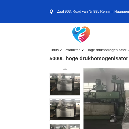
Zaal 903, Road van Nr 885 Renmin, Huangpu-D
Thuis
Producten
Hoge drukhomogenisator
5000L hoge drukhomogenisator 