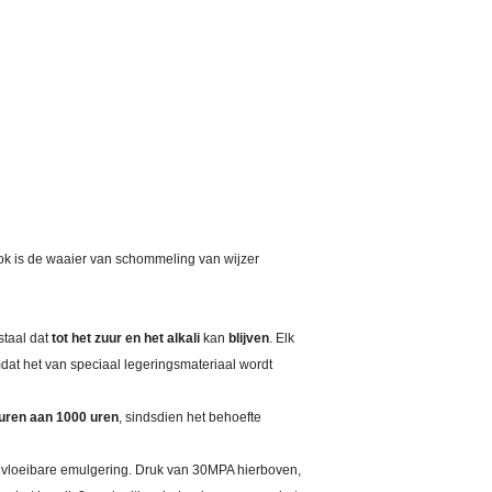
 ook is de waaier van schommeling van wijzer
staal dat
tot het zuur en het alkali
kan
blijven
. Elk
at het van speciaal legeringsmateriaal wordt
uren aan 1000 uren
, sindsdien het behoefte
 - vloeibare emulgering. Druk van 30MPA hierboven,