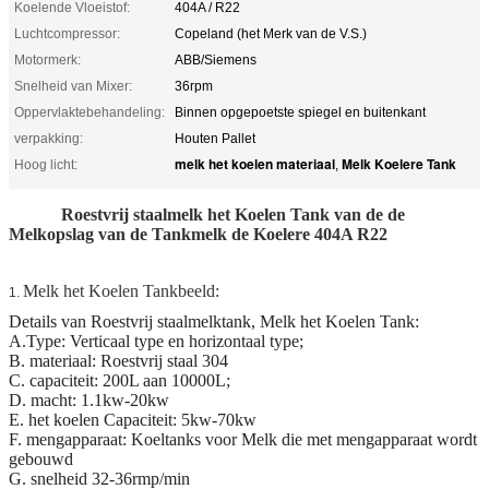
Koelende Vloeistof:
404A / R22
Luchtcompressor:
Copeland (het Merk van de V.S.)
Motormerk:
ABB/Siemens
Snelheid van Mixer:
36rpm
Oppervlaktebehandeling:
Binnen opgepoetste spiegel en buitenkant
verpakking:
Houten Pallet
melk het koelen materiaal
Melk Koelere Tank
Hoog licht:
,
Roestvrij staalmelk het Koelen Tank van de de
Melkopslag van de Tankmelk de Koelere 404A R22
Melk het Koelen Tankbeeld:
1.
Details van Roestvrij staalmelktank, Melk het Koelen Tank:
A.Type: Verticaal type en horizontaal type;
B. materiaal: Roestvrij staal 304
C. capaciteit: 200L aan 10000L;
D. macht: 1.1kw-20kw
E. het koelen Capaciteit: 5kw-70kw
F. mengapparaat: Koeltanks voor Melk die met mengapparaat wordt
gebouwd
G. snelheid 32-36rmp/min