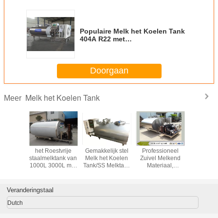
Populaire Melk het Koelen Tank
404A R22 met
Hand/Automatische Beschikbaar
van de Controledoos
Doorgaan
Melk het Koelen Tank
Meer
rticale
het Roestvrije
Gemakkelijk stel
Professioneel
Sanitair M
ale Melk
staalmelktank van
Melk het Koelen
Zuivel Melkend
Koelen T
oelen
1000L 3000L met
Tank/SS Melktank
Materiaal,
rendeme
elijke
Hand/Automatische
met Copeland-
Beschikbare OEM
Koelingsc
l van het
Beschikbaar van
Luchtcompressor
van de Melk
500l
de
in werking
Koelinstallatie
Veranderingstaal
je staal
Luchtcompressor
rkt
Dutch