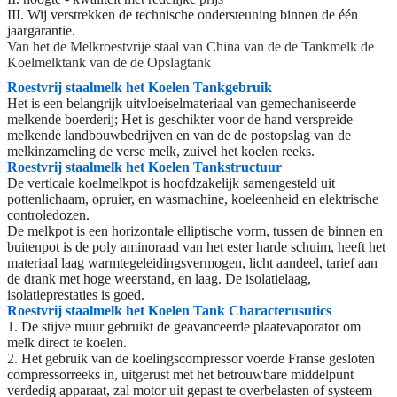
III. Wij verstrekken de technische ondersteuning binnen de één
jaargarantie.
Van het de Melkroestvrije staal van China van de de Tankmelk de
Koelmelktank van de de Opslagtank
Roestvrij staalmelk het Koelen Tankgebruik
Het is een belangrijk uitvloeiselmateriaal van gemechaniseerde
melkende boerderij; Het is geschikter voor de hand verspreide
melkende landbouwbedrijven en van de de postopslag van de
melkinzameling de verse melk, zuivel het koelen reeks.
Roestvrij staalmelk het Koelen Tankstructuur
De verticale koelmelkpot is hoofdzakelijk samengesteld uit
pottenlichaam, opruier, en wasmachine, koeleenheid en elektrische
controledozen.
De melkpot is een horizontale elliptische vorm, tussen de binnen en
buitenpot is de poly aminoraad van het ester harde schuim, heeft het
materiaal laag warmtegeleidingsvermogen, licht aandeel, tarief aan
de drank met hoge weerstand, en laag. De isolatielaag,
isolatieprestaties is goed.
Roestvrij staalmelk het Koelen Tank Characterusutics
1.
De stijve muur gebruikt de geavanceerde plaatevaporator om
melk direct te koelen.
2.
Het gebruik van de koelingscompressor voerde Franse gesloten
compressorreeks in, uitgerust met het betrouwbare middelpunt
verdedig apparaat, zal motor uit gepast te overbelasten of systeem