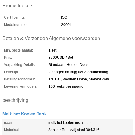
Productdetails
Certificering:
ISO
Modelnummer:
2000L
Betalen & Verzenden Algemene voorwaarden
Min. bestelaantal:
1 set
Prijs:
3500USD / Set
Verpakking Details:
Standaard Houten Doos.
Levertijd:
20 dagen na krijg uw vooruitbetaling.
Betalingscondities:
T/T, L/C, Western Union, MoneyGram
Levering vermogen:
100 reeks per maand
beschrijving
Melk het Koelen Tank
naam:
melk het koelen installatie
Materiaal:
Sanitair Roestvrij staal 304/316