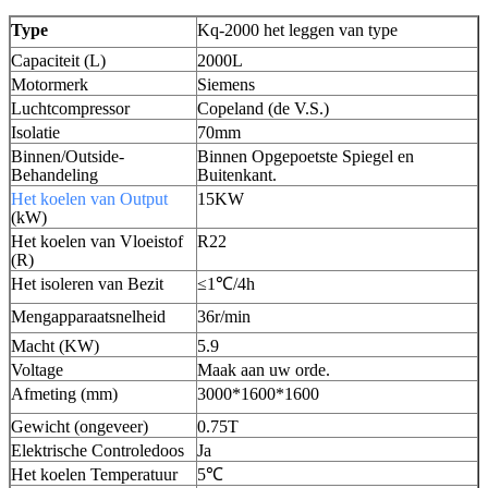
Type
Kq-2000 het leggen van type
Capaciteit (L)
2000L
Motormerk
Siemens
Luchtcompressor
Copeland (de V.S.)
Isolatie
70mm
Binnen/Outside-
Binnen Opgepoetste Spiegel en
Behandeling
Buitenkant.
Het koelen van Output
15KW
(kW)
Het koelen van Vloeistof
R22
(R)
Het isoleren van Bezit
≤1℃/4h
Mengapparaatsnelheid
36r/min
Macht (KW)
5.9
Voltage
Maak aan uw orde.
Afmeting (mm)
3000*1600*1600
Gewicht (ongeveer)
0.75T
Elektrische Controledoos
Ja
Het koelen Temperatuur
5℃