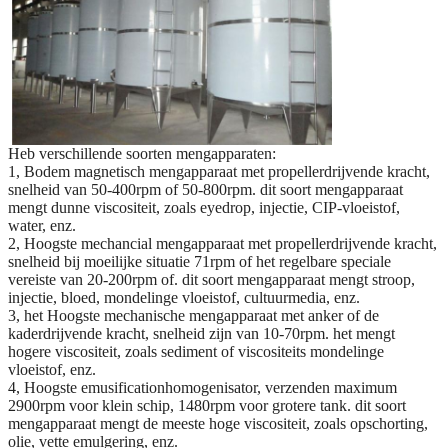
Heb verschillende soorten mengapparaten:
1, Bodem magnetisch mengapparaat met propellerdrijvende kracht,
snelheid van 50-400rpm of 50-800rpm. dit soort mengapparaat
mengt dunne viscositeit, zoals eyedrop, injectie, CIP-vloeistof,
water, enz.
2, Hoogste mechancial mengapparaat met propellerdrijvende kracht,
snelheid bij moeilijke situatie 71rpm of het regelbare speciale
vereiste van 20-200rpm of. dit soort mengapparaat mengt stroop,
injectie, bloed, mondelinge vloeistof, cultuurmedia, enz.
3, het Hoogste mechanische mengapparaat met anker of de
kaderdrijvende kracht, snelheid zijn van 10-70rpm. het mengt
hogere viscositeit, zoals sediment of viscositeits mondelinge
vloeistof, enz.
4, Hoogste emusificationhomogenisator, verzenden maximum
2900rpm voor klein schip, 1480rpm voor grotere tank. dit soort
mengapparaat mengt de meeste hoge viscositeit, zoals opschorting,
olie, vette emulgering, enz.