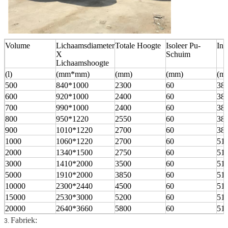
Volume
Lichaamsdiameter
Totale Hoogte
Isoleer Pu-
Inl
X
Schuim
Lichaamshoogte
(l)
(mm*mm)
(mm)
(mm)
(m
500
840*1000
2300
60
38
600
920*1000
2400
60
38
700
990*1000
2400
60
38
800
950*1220
2550
60
38
900
1010*1220
2700
60
38
1000
1060*1220
2700
60
51
2000
1340*1500
2750
60
51
3000
1410*2000
3500
60
51
5000
1910*2000
3850
60
51
10000
2300*2440
4500
60
51
15000
2530*3000
5200
60
51
20000
2640*3660
5800
60
51
Fabriek:
3.