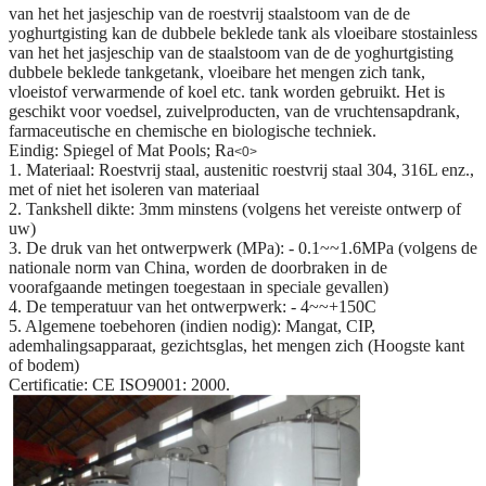
van het het jasjeschip van de roestvrij staalstoom van de de
yoghurtgisting kan de dubbele beklede tank als vloeibare stostainless
van het het jasjeschip van de staalstoom van de de yoghurtgisting
dubbele beklede tankgetank, vloeibare het mengen zich tank,
vloeistof verwarmende of koel etc. tank worden gebruikt. Het is
geschikt voor voedsel, zuivelproducten, van de vruchtensapdrank,
farmaceutische en chemische en biologische techniek.
Eindig: Spiegel of Mat Pools; Ra
<0>
1.
Materiaal: Roestvrij staal, austenitic roestvrij staal 304, 316L enz.,
met of niet het isoleren van materiaal
2.
Tankshell dikte: 3mm minstens (volgens het vereiste ontwerp of
uw)
3.
De druk van het ontwerpwerk (MPa): - 0.1~~1.6MPa (volgens de
nationale norm van China, worden de doorbraken in de
voorafgaande metingen toegestaan in speciale gevallen)
4.
De temperatuur van het ontwerpwerk: - 4~~+150C
5.
Algemene toebehoren (indien nodig): Mangat, CIP,
ademhalingsapparaat, gezichtsglas, het mengen zich (Hoogste kant
of bodem)
Certificatie: CE ISO9001: 2000.