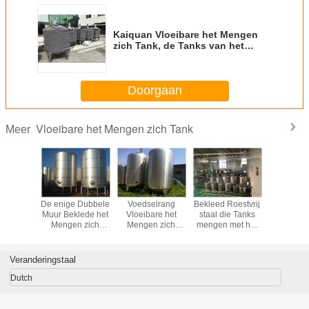
Kaiquan Vloeibare het Mengen
zich Tank, de Tanks van het
Roestvrij staalproces voor
Zuivelproducten
Doorgaan
Vloeibare het Mengen zich Tank
Meer
taire
De enige Dubbele
Voedselrang
Bekleed Roestvrij
vloeibar
are het
Muur Beklede het
Vloeibare het
staal die Tanks
Mengen z
n zich
Mengen zich
Mengen zich
mengen met het
1000L 
oestvrij
Tanks van de het
Tank/de Tank van
Doorgeven van
3000L T
ank met
Wateropslag van
de Yoghurtgisting
Verwarmingssysteem
Tank van h
raat/Schraper
het Tankroestvrije
met Dubbele
Gallonroe
Veranderingstaal
staal
Muur Enige Muur
staa
Dutch