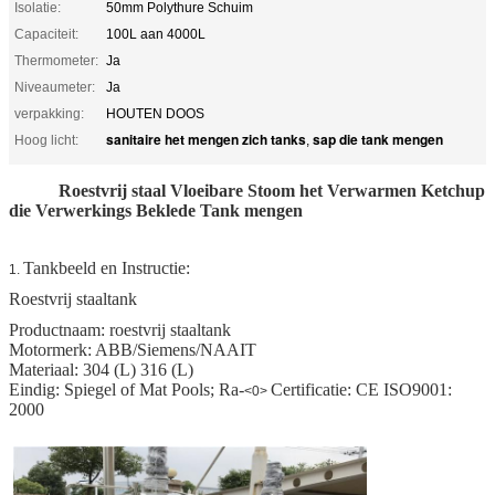
Isolatie:
50mm Polythure Schuim
Capaciteit:
100L aan 4000L
Thermometer:
Ja
Niveaumeter:
Ja
verpakking:
HOUTEN DOOS
sanitaire het mengen zich tanks
sap die tank mengen
Hoog licht:
,
Roestvrij staal Vloeibare Stoom het Verwarmen Ketchup
die Verwerkings Beklede Tank mengen
Tankbeeld en Instructie:
1.
Roestvrij staaltank
Productnaam: roestvrij staaltank
Motormerk: ABB/Siemens/NAAIT
Materiaal: 304 (L) 316 (L)
Eindig: Spiegel of Mat Pools; Ra-
Certificatie: CE ISO9001:
<0>
2000