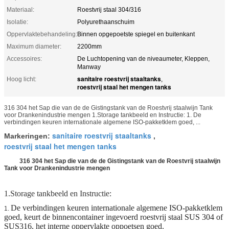
Materiaal:
Roestvrij staal 304/316
Isolatie:
Polyurethaanschuim
Oppervlaktebehandeling:
Binnen opgepoetste spiegel en buitenkant
Maximum diameter:
2200mm
Accessoires:
De Luchtopening van de niveaumeter, Kleppen,
Manway
sanitaire roestvrij staaltanks
Hoog licht:
,
roestvrij staal het mengen tanks
316 304 het Sap die van de de Gistingstank van de Roestvrij staalwijn Tank
voor Drankenindustrie mengen 1.Storage tankbeeld en Instructie: 1. De
verbindingen keuren internationale algemene ISO-pakketklem goed, ...
sanitaire roestvrij staaltanks
Markeringen:
,
roestvrij staal het mengen tanks
316 304 het Sap die van de de Gistingstank van de Roestvrij staalwijn
Tank voor Drankenindustrie mengen
1.Storage tankbeeld en Instructie:
De verbindingen keuren internationale algemene ISO-pakketklem
1.
goed, keurt de binnencontainer ingevoerd roestvrij staal SUS 304 of
SUS316, het interne oppervlakte oppoetsen goed.