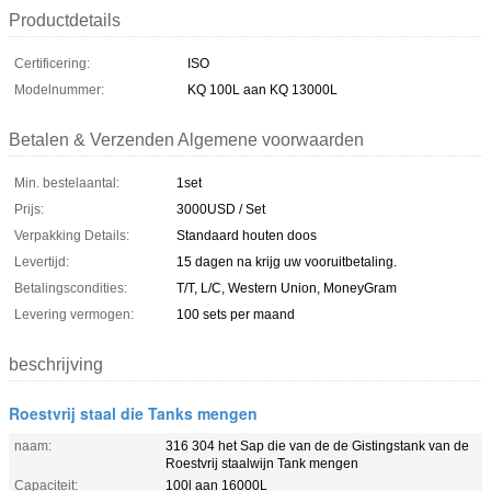
Productdetails
Certificering:
ISO
Modelnummer:
KQ 100L aan KQ 13000L
Betalen & Verzenden Algemene voorwaarden
Min. bestelaantal:
1set
Prijs:
3000USD / Set
Verpakking Details:
Standaard houten doos
Levertijd:
15 dagen na krijg uw vooruitbetaling.
Betalingscondities:
T/T, L/C, Western Union, MoneyGram
Levering vermogen:
100 sets per maand
beschrijving
Roestvrij staal die Tanks mengen
naam:
316 304 het Sap die van de de Gistingstank van de
Roestvrij staalwijn Tank mengen
Capaciteit:
100l aan 16000L