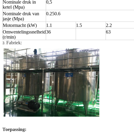
Nominale druk in
0,5
ketel (Mpa)
Nominale druk van
0.250.6
jasje (Mpa)
Motormacht (kW)
1.1
1.5
2.2
Omwentelingssnelheid
36
63
(r/min)
Fabriek:
3.
Toepassing: