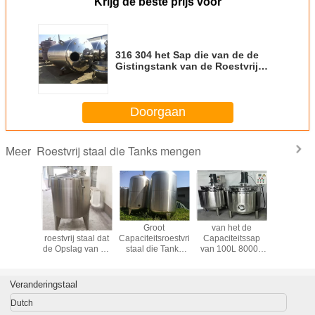
Krijg de beste prijs voor
316 304 het Sap die van de de
Gistingstank van de Roestvrij
staalwijn Tank voor
Drankenindustrie mengen
Doorgaan
Roestvrij staal die Tanks mengen
Meer
0.75-15KW
Groot
van het de
0.75-
roestvrij staal dat
Capaciteitsroestvrij
Capaciteitssap
roestvrij s
de Opslag van de
staal die Tanks
van 100L 8000L
de Opslag
Tanks10000l
100l mengen -
de Opslagtanks
Tanks1
Gisting het
10000L voor
die Vat mengen
Gisting
Verwarmen Buffer
Voedselindustrie
die Schip mengen
Verwarmen
Veranderingstaal
mengt
met Mixer
men
Dutch