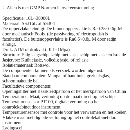
2.
Allen is met GMP Normen in overeenstemming.
Specificatie: 10L~30000L
Materiaal: SS316L of SS304
De oppervlakte eindigt: De binnenoppervlakte is Ra0.28~0.6μ M
door mechanisch Pools. (de passivering of electropolish is
facultatief). De buitenoppervlakte is Ra0.6~0.8μ M door satijn
eindigt.
Druk: ATM of drukvat (- 0.1~1Mpa)
Structuur: Enig laagschip, schip met jasje, schip met jasje en isolatie
Jasjetype: Kuiltjejasje, volledig jasje, of roljasje
Isolatiemateriaal: Rotswol
De componenten kunnen als verzoek worden uitgerust:
Standaardcomponenten: Mangat of handhole, gezichtsglas,
schoonmakende bal
Facultatieve componenten:
Openingsfilter met Baarkleedpatroon of het merkpatroon van China
Temperaturen. Maat, vertoning op de maat direct op het schip
Temperaturensensor PT100, digitale vertoning op het
controlekabinet door instrument
Temperaturensensor met controle voor het verwarmen en het koelen
Vlakke maat met digitale vertoning op het controlekabinet door
instrument
Ladingscel